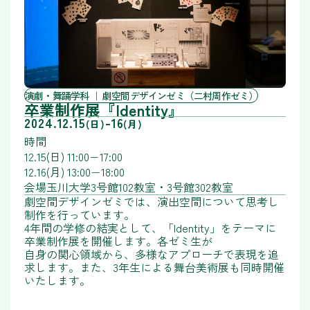
演劇・舞踊学科
劇空間デザインゼミ（二村周作ゼミ）
卒業制作展『Identity』
2024.12.15
-
16
(日)
(月)
時間
12.15(日) 11:00−17:00
12.16(月) 13:00−18:00
会場
玉川大学3号館102教室・3号館302教室
劇空間デザインゼミでは、演出空間について思考し
制作を行っています。
4年間の学修の結実として、「Identity」をテーマに
卒業制作展を開催します。各ゼミ生が
自身の関心領域から、多様なアプローチで表現を追
求します。また、3年生による舞台美術展も同時開催
いたします。