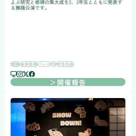
よぶ研究と修練の集大成を2、3年生とともに発表す
る舞踊公演です。
舞踊
身体表現
バレエ
PB
学生作品
開催報告