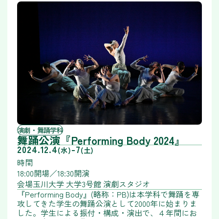
演劇・舞踊学科
舞踊公演『Performing Body 2024』
2024.12.4
-
7
(水)
(土)
時間
18:00開場／18:30開演
会場
玉川大学 大学3号館 演劇スタジオ
『Performing Body』(略称：PB)は本学科で舞踊を専
攻してきた学生の舞踊公演として2000年に始まりま
した。学生による振付・構成・演出で、４年間にお