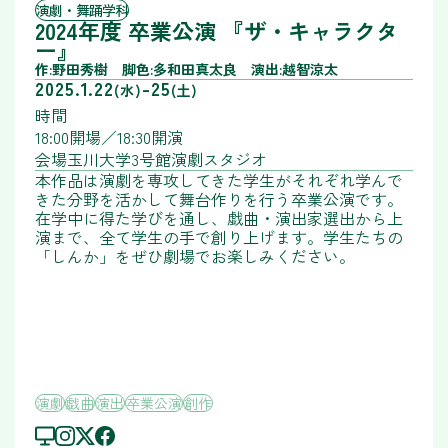
演劇・舞踊学科
2024年度 卒業公演 『ザ・キャラクタ
ー』
作:野田秀樹 脚色:多和田真太良 演出:越智涼太
2025.1.22
-
25
(水)
(土)
時間
18:00開場／18:30開演
会場
玉川大学3号館演劇スタジオ
本作品は演劇を専攻してきた学生がそれぞれ学んで
きた分野を活かして舞台作りを行う卒業公演です。
在学中に得た学びを通し、戯曲・演出家選出から上
演まで、全て学生の手で創り上げます。学生たちの
「しんか」をぜひ劇場でお楽しみください。
演劇
戯曲
演出
卒業公演
創作