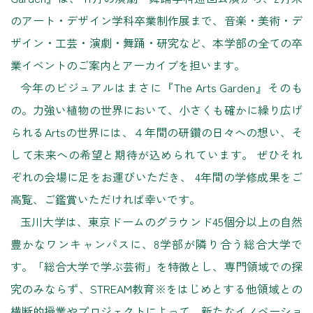
のアート・デザイン学科卒業制作展まで、音楽・美術・デ
ザイン・工芸・演劇・舞踊・研究など、本学部の全ての卒
業イベントのご案内とアーカイブを担います。
今年のビジュアルはまさに『The Arts Garden』そのも
の。力強い植物の世界において、小さくも確かに繰り広げ
られるArtsの世界には、４年間の研鑽の日々への想い、そ
して未来への希望と期待が込められています。 ぜひそれ
ぞれの会場に足をお運びいただき、 4年間の学修成果をご
高覧、ご鑑賞いただければ幸いです。
玉川大学は、東京ドームのグラウンド45個分以上の自然
豊かなワンキャンパスに、8学部が隣り合う総合大学で
す。「総合大学で学ぶ芸術」を特徴とし、専門領域での探
究のみならず、STREAM教育※をはじめとする他領域との
横断的授業やプロジェクトによって、新たなイノベーショ