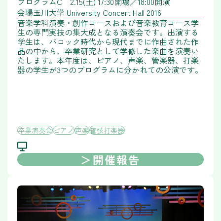
プログラムC 2.15(土) 17:30開場／18:00開演
会場
玉川大学 University Concert Hall 2016
音楽学科演奏・創作コースおよび音楽教育コース学
生の専門実技の集大成となる演奏会です。出演する
学生は、バロック時代から現代までに作曲された作
品の中から、卒業研究として学修した楽曲を演奏い
たします。本年度は、ピアノ、声楽、管楽器、打楽
器の学生が3つのプログラムに分かれての公演です。
卒業演奏会
ピアノ
声楽
管弦打楽器
開催報告